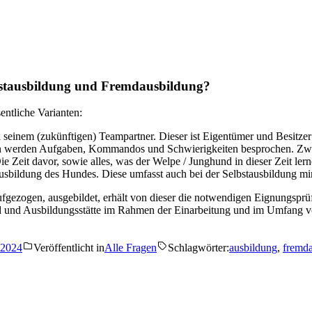
lbstausbildung und Fremdausbildung?
entliche Varianten:
 seinem (zukünftigen) Teampartner. Dieser ist Eigentümer und Besitzer
nden werden Aufgaben, Kommandos und Schwierigkeiten besprochen. Zwi
 Zeit davor, sowie alles, was der Welpe / Junghund in dieser Zeit lernen
Ausbildung des Hundes. Diese umfasst auch bei der Selbstausbildung m
fgezogen, ausgebildet, erhält von dieser die notwendigen Eignungsprü
 und Ausbildungsstätte im Rahmen der Einarbeitung und im Umfang vo
 2024
Veröffentlicht in
Alle Fragen
Schlagwörter:
ausbildung
,
fremd