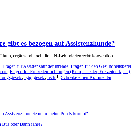
e gibt es bezogen auf Assistenzhunde?
ühren, ergänzend noch die UN-Behindertenrechtskonvention.
ht
n
,
Fragen für Assistenzhundeführende
,
Fragen für den Gesundheitsberei
omie
,
Fragen für Freizeiteinrichtungen (Kino, Theater, Freizeitpark, …)
zu
llungsgesetz
,
bgg
,
gesetz
,
recht
Schreibe einen Kommentar
Welche
rechtliche
Grundlage
und
Gesetze
gibt
es
 ein Assistenzhundeteam in meine Praxis kommt?
bezogen
auf
hm Bus oder Bahn fahre?
Assistenz