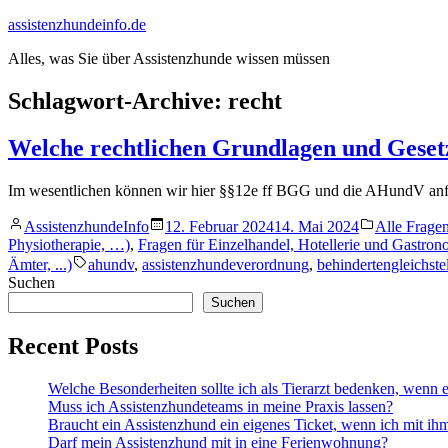
Zum
assistenzhundeinfo.de
Inhalt
Alles, was Sie über Assistenzhunde wissen müssen
springen
Schlagwort-Archive:
recht
Welche rechtlichen Grundlagen und Gesetz
Im wesentlichen können wir hier §§12e ff BGG und die AHundV anf
Veröffentlicht
Veröffentlic
AssistenzhundeInfo
12. Februar 2024
14. Mai 2024
Alle Frage
von
in
Physiotherapie, …)
,
Fragen für Einzelhandel, Hotellerie und Gastron
Schlagwörter:
Ämter, ...)
ahundv
,
assistenzhundeverordnung
,
behindertengleichste
Suchen
Suchen
Recent Posts
Welche Besonderheiten sollte ich als Tierarzt bedenken, wenn
Muss ich Assistenzhundeteams in meine Praxis lassen?
Braucht ein Assistenzhund ein eigenes Ticket, wenn ich mit i
Darf mein Assistenzhund mit in eine Ferienwohnung?