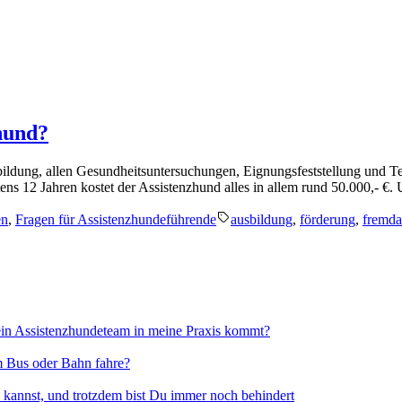
hund?
usbildung, allen Gesundheitsuntersuchungen, Eignungsfeststellung un
estens 12 Jahren kostet der Assistenzhund alles in allem rund 50.000,- €.
icht
Schlagwörter:
en
,
Fragen für Assistenzhundeführende
ausbildung
,
förderung
,
fremda
 ein Assistenzhundeteam in meine Praxis kommt?
hm Bus oder Bahn fahre?
 kannst, und trotzdem bist Du immer noch behindert