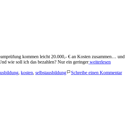
d Teamprüfung kommen leicht 20.000,- € an Kosten zusammen… und
„Was
 Und wie soll ich das bezahlen? Nur ein geringer
weiterlesen
kostet
zu
eine
usbildung
,
kosten
,
selbstausbildung
Schreibe einen Kommentar
Was
Ausbildung
kostet
zum
eine
Assistenzhund?“
Ausbi
zum
Assis