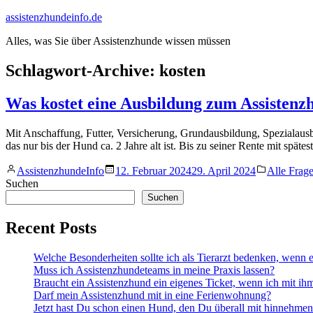
Zum
assistenzhundeinfo.de
Inhalt
Alles, was Sie über Assistenzhunde wissen müssen
springen
Schlagwort-Archive:
kosten
Was kostet eine Ausbildung zum Assistenz
Mit Anschaffung, Futter, Versicherung, Grundausbildung, Speziala
das nur bis der Hund ca. 2 Jahre alt ist. Bis zu seiner Rente mit spät
Veröffentlicht
Veröffentl
AssistenzhundeInfo
12. Februar 2024
29. April 2024
Alle Frag
von
in
Suchen
Suchen
Recent Posts
Welche Besonderheiten sollte ich als Tierarzt bedenken, wenn
Muss ich Assistenzhundeteams in meine Praxis lassen?
Braucht ein Assistenzhund ein eigenes Ticket, wenn ich mit i
Darf mein Assistenzhund mit in eine Ferienwohnung?
Jetzt hast Du schon einen Hund, den Du überall mit hinnehmen